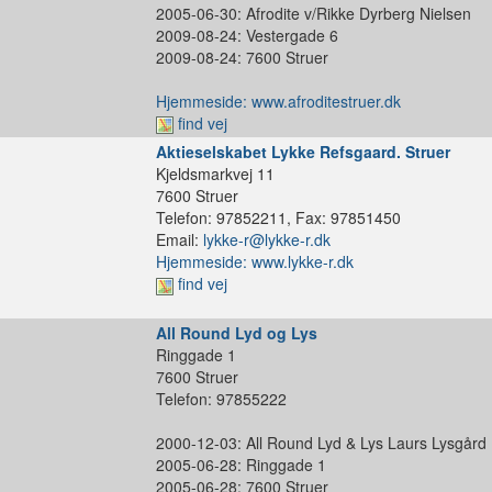
2005-06-30: Afrodite v/Rikke Dyrberg Nielsen
2009-08-24: Vestergade 6
2009-08-24: 7600 Struer
Hjemmeside: www.afroditestruer.dk
find vej
Aktieselskabet Lykke Refsgaard. Struer
Kjeldsmarkvej 11
7600 Struer
Telefon: 97852211, Fax: 97851450
Email:
lykke-r@lykke-r.dk
Hjemmeside: www.lykke-r.dk
find vej
All Round Lyd og Lys
Ringgade 1
7600 Struer
Telefon: 97855222
2000-12-03: All Round Lyd & Lys Laurs Lysgård
2005-06-28: Ringgade 1
2005-06-28: 7600 Struer