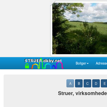
Boliger
Adress
A
B
C
D
E
Struer, virksomheder