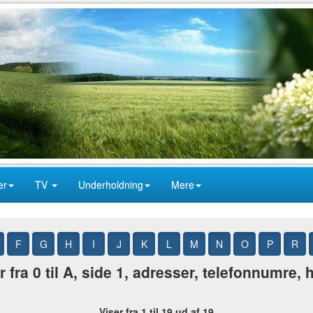
er
TV
Underholdning
Mere
F
G
H
I
J
K
L
M
N
O
P
R
 fra 0 til A, side 1, adresser, telefonnumre,
Viser fra 1 til 19 ud af 19