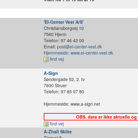
'El-Center Vest A/S'
Christiansborgvej 10
7560 Hjerm
Telefon: 97 46 43 00
Email:
post@el-center-vest.dk
Hjemmeside: www.el-center-vest.dk
find vej
A-Sign
Søndergade 52, 2. tv
7600 Struer
Telefon: 97 85 07 80
Hjemmeside: www.a-sign.net
OBS. data er ikke aktuelle og
find vej
A-Zhall Skilte
Tingvej 8