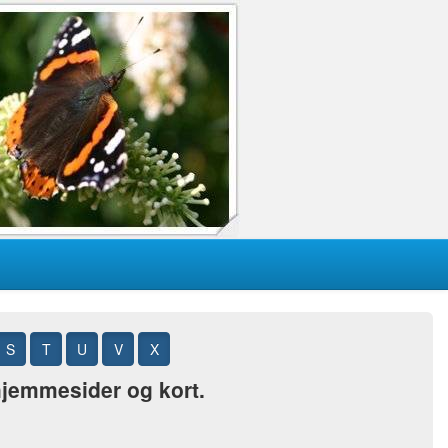
S
T
U
V
X
 hjemmesider og kort.