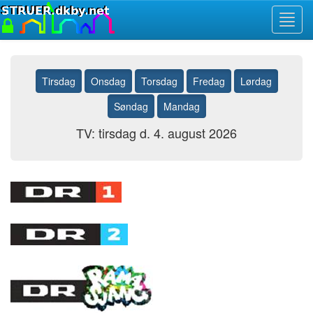
Toggl
navig
Tirsdag
Onsdag
Torsdag
Fredag
Lørdag
Søndag
Mandag
TV: tirsdag d. 4. august 2026